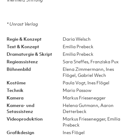
* Unrast Verlag
Regie & Konzept
Daria Welsch
Text & Konzept
Emilia Prebeck
Dramaturgie & Skript
Emilia Prebeck
Regieassistenz
Sara Steffes, Franziska Pux
Bühnenbild
Elena Zimmermann, Ines
Flögel, Gabriel Wech
Kostüme
Paula Vogt, Ines Flögel
Technik
Mario Passow
Kamera
Markus Friesenegger
Kamera- und
Helena Gutmann, Aaron
Setassistenz
Detterbeck
Videoproduktion
Markus Friesenegger, Emilia
Prebeck
Grafikdesign
Ines Flögel