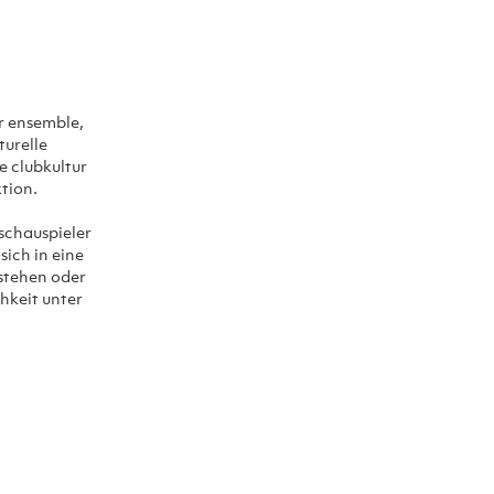
er ensemble,
turelle
e clubkultur
tion.
 schauspieler
sich in eine
 stehen oder
hkeit unter