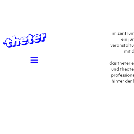
im zentrum 
ein ju
veranstaltu
mit 
das theter e
und theater
professione
hinter der