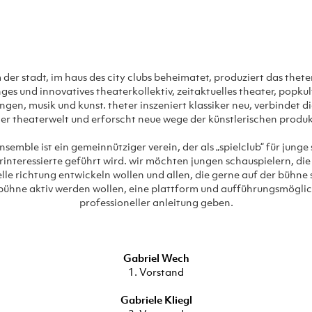
der stadt, im haus des city clubs beheimatet, produziert das thet
nges und innovatives theaterkollektiv, zeitaktuelles theater, popkul
ngen, musik und kunst. theter inszeniert klassiker neu, verbindet di
der theaterwelt und erforscht neue wege der künstlerischen produk
nsemble ist ein gemeinnütziger verein, der als „spielclub“ für junge
interessierte geführt wird. wir möchten jungen schauspielern, die 
lle richtung entwickeln wollen und allen, die gerne auf der bühne
 bühne aktiv werden wollen, eine plattform und aufführungsmöglic
professioneller anleitung geben.
Gabriel Wech
1. Vorstand
Gabriele Kliegl